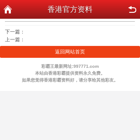
香港官方资料
下一篇：
上一篇：
返回网站首页
彩霸王最新网址:997771.com
本站由香港彩霸提供资料永久免费。
如果您觉得香港彩霸资料好，请分享给其他彩友。